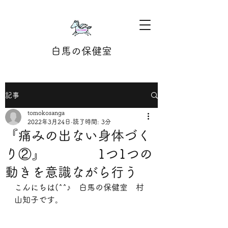
白馬の保健室
記事
tomokosanga
2022年3月24日
読了時間: 3分
『痛みの出ない身体づく
り②』 1つ1つの
動きを意識ながら行う
こんにちは(^^♪　白馬の保健室　村
山知子です。