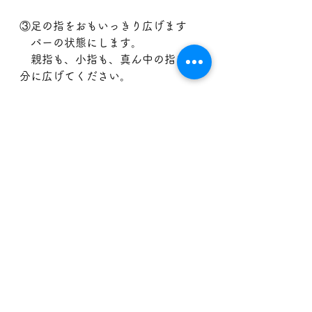
③足の指をおもいっきり広げます
　パーの状態にします。
　親指も、小指も、真ん中の指も十
分に広げてください。
この①～③は足の裏や、ふくらはぎ
の筋肉が硬い場合や、
寒い所で行うと「つる！」という感