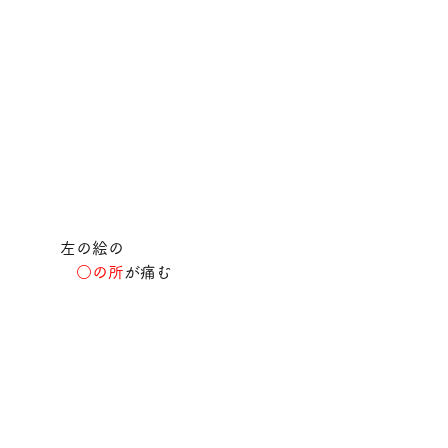
　　左の絵の
○の所
が痛む