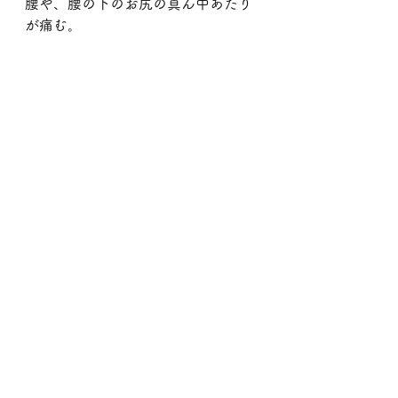
腰や、腰の下のお尻の真ん中あたり
が痛む。