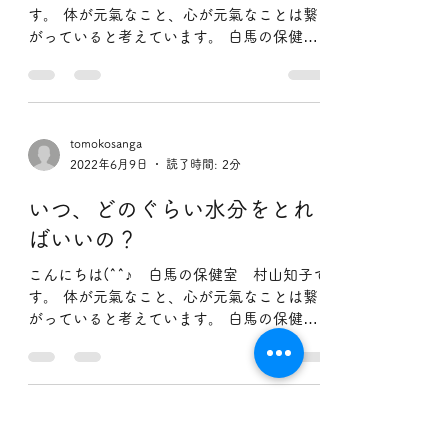
自分のことのように喜びなが
ら褒めてあげたい
こんにちは(^^♪ 白馬の保健室 村山知子で
す。 体が元氣なこと、心が元氣なことは繋
がっていると考えています。 白馬の保健室
では体と心が元氣になること 気がついた
ら、笑顔になっていた。 そんなふうになっ
てしまう 「痛みの出ない体の動かし方」...
tomokosanga
2022年6月9日
読了時間: 2分
いつ、どのぐらい水分をとれ
ばいいの？
こんにちは(^^♪ 白馬の保健室 村山知子で
す。 体が元氣なこと、心が元氣なことは繋
がっていると考えています。 白馬の保健室